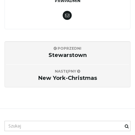
PXWPADMIN
j
ę
POPRZEDNI
Stewarstown
NASTĘPNY
New York-Christmas
S
z