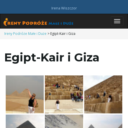
Irena Wiszczor
P
Ireny Podróże Małe i Duże
>
Egipt-Kair i Giza
Egipt-Kair i Giza
r
z
e