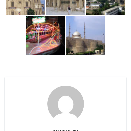
w
i
g
a
c