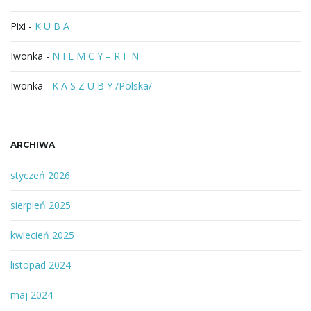
Pixi
-
K U B A
Iwonka
-
N I E M C Y – R F N
Iwonka
-
K A S Z U B Y /Polska/
ARCHIWA
styczeń 2026
sierpień 2025
kwiecień 2025
listopad 2024
maj 2024