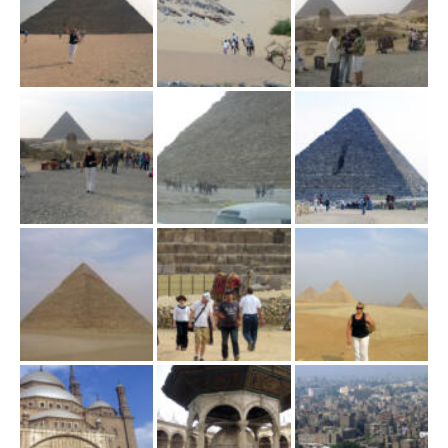
ł
ą
c
z
n
a