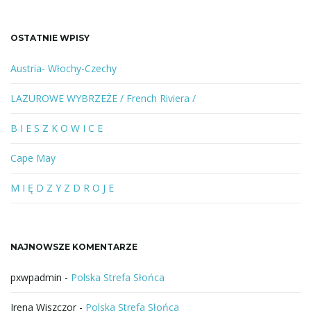
u
k
a
OSTATNIE WPISY
n
e
Austria- Włochy-Czechy
s
ł
LAZUROWE WYBRZEŻE / French Riviera /
o
w
B I E S Z K O W I C E
o
l
Cape May
u
b
M I Ę D Z Y Z D R O J E
f
r
a
NAJNOWSZE KOMENTARZE
z
a
pxwpadmin
-
Polska Strefa Słońca
Irena Wiszczor
-
Polska Strefa Słońca