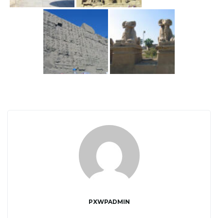
j
ę
PXWPADMIN