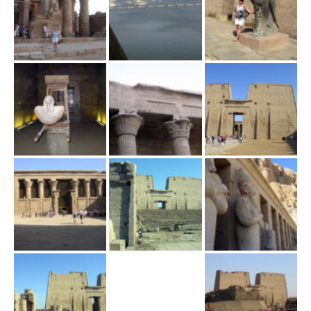
ł
ą
c
z
n
a