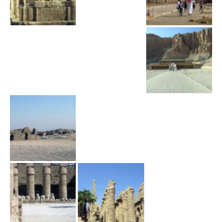
w
i
g
a
c