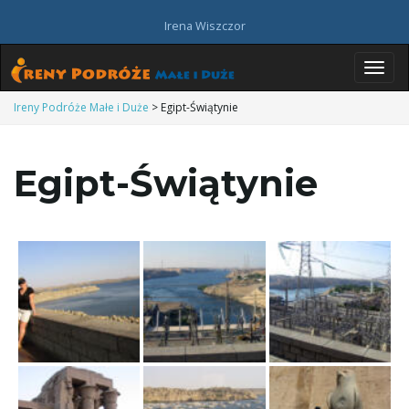
Irena Wiszczor
P
Ireny Podróże Małe i Duże
>
Egipt-Świątynie
Egipt-Świątynie
r
z
e