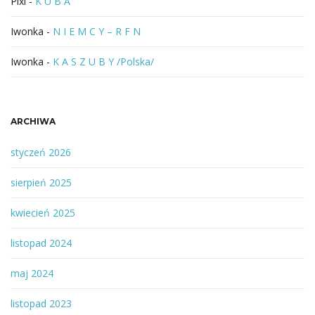
Pixi
-
K U B A
Iwonka
-
N I E M C Y – R F N
Iwonka
-
K A S Z U B Y /Polska/
ARCHIWA
styczeń 2026
sierpień 2025
kwiecień 2025
listopad 2024
maj 2024
listopad 2023