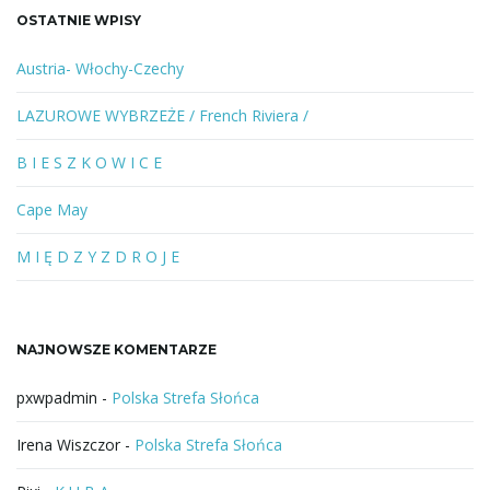
a
OSTATNIE WPISY
n
e
Austria- Włochy-Czechy
s
ł
LAZUROWE WYBRZEŻE / French Riviera /
o
w
B I E S Z K O W I C E
o
l
Cape May
u
b
M I Ę D Z Y Z D R O J E
f
r
a
NAJNOWSZE KOMENTARZE
z
a
pxwpadmin
-
Polska Strefa Słońca
Irena Wiszczor
-
Polska Strefa Słońca