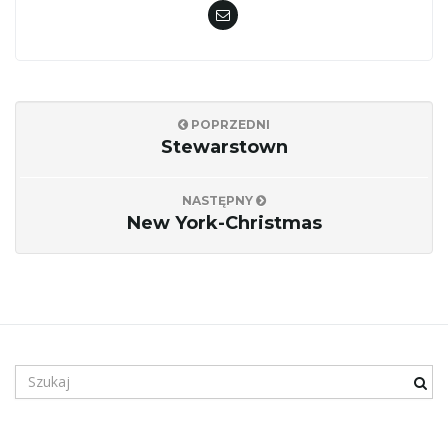
POPRZEDNI
Stewarstown
NASTĘPNY
New York-Christmas
S
z
u
k