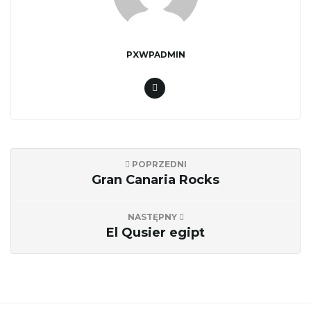
ł
PXWPADMIN
ą
c
POPRZEDNI
z
Gran Canaria Rocks
NASTĘPNY
El Qusier egipt
n
a