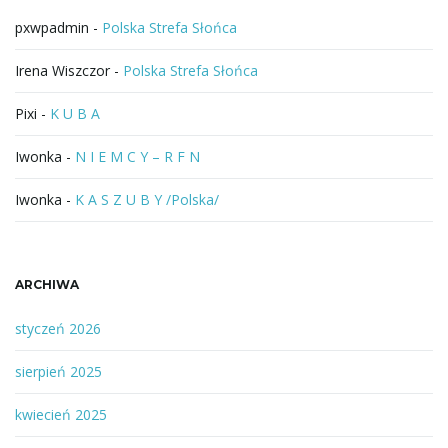
a
pxwpadmin
-
Polska Strefa Słońca
j
Irena Wiszczor
-
Polska Strefa Słońca
Pixi
-
K U B A
ę
Iwonka
-
N I E M C Y – R F N
Iwonka
-
K A S Z U B Y /Polska/
ARCHIWA
styczeń 2026
sierpień 2025
kwiecień 2025