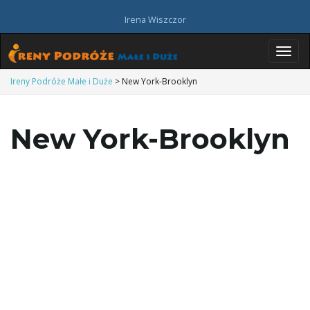
Irena Wiszczor
P
Ireny Podróże Małe i Duże
>
New York-Brooklyn
New York-Brooklyn
r
z
e