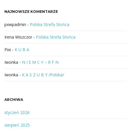
a
NAJNOWSZE KOMENTARZE
z
a
pxwpadmin
-
Polska Strefa Słońca
Irena Wiszczor
-
Polska Strefa Słońca
Pixi
-
K U B A
Iwonka
-
N I E M C Y – R F N
Iwonka
-
K A S Z U B Y /Polska/
ARCHIWA
styczeń 2026
sierpień 2025