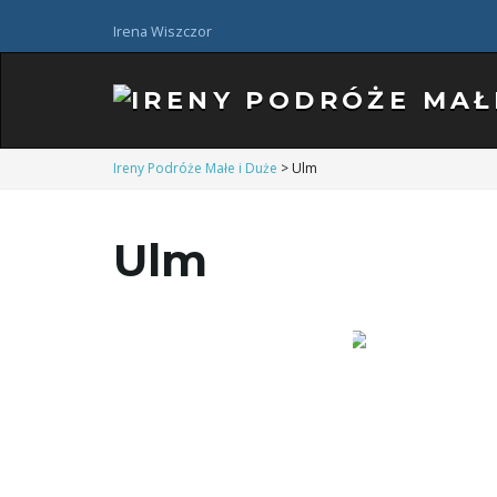
Irena Wiszczor
Ireny Podróże Małe i Duże
>
Ulm
Ulm