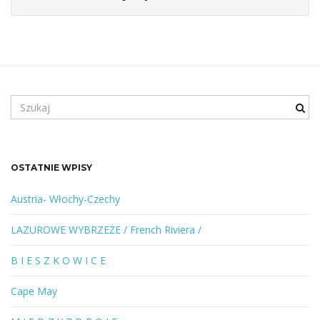
S
z
u
k
a
OSTATNIE WPISY
n
e
Austria- Włochy-Czechy
s
ł
LAZUROWE WYBRZEŻE / French Riviera /
o
w
B I E S Z K O W I C E
o
l
Cape May
u