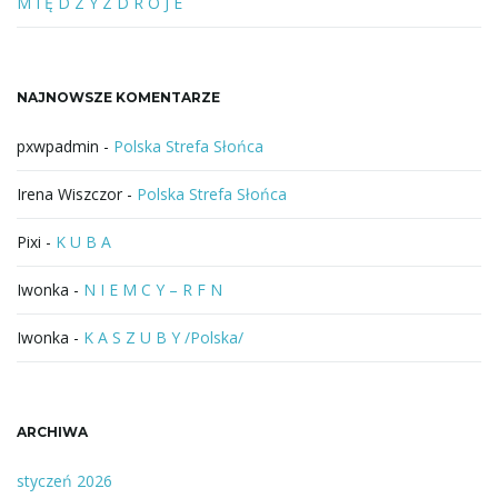
b
M I Ę D Z Y Z D R O J E
f
r
a
NAJNOWSZE KOMENTARZE
z
a
pxwpadmin
-
Polska Strefa Słońca
Irena Wiszczor
-
Polska Strefa Słońca
Pixi
-
K U B A
Iwonka
-
N I E M C Y – R F N
Iwonka
-
K A S Z U B Y /Polska/
ARCHIWA
styczeń 2026