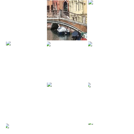
ł
ą
c
z
n
a