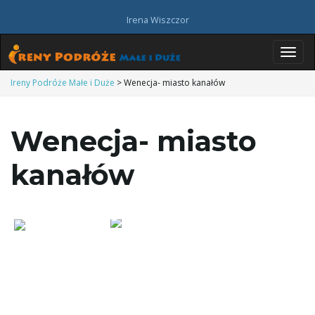
Irena Wiszczor
P
Ireny Podróże Małe i Duże
>
Wenecja- miasto kanałów
Wenecja- miasto
r
kanałów
z
e