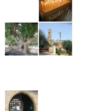
ł
ą
c
z
n
a