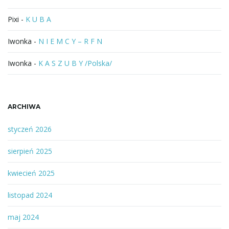
Pixi
-
K U B A
Iwonka
-
N I E M C Y – R F N
Iwonka
-
K A S Z U B Y /Polska/
ARCHIWA
styczeń 2026
sierpień 2025
kwiecień 2025
listopad 2024
maj 2024