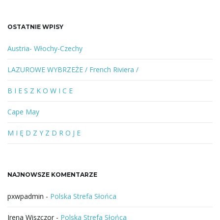
u
k
a
OSTATNIE WPISY
n
e
Austria- Włochy-Czechy
s
ł
LAZUROWE WYBRZEŻE / French Riviera /
o
w
B I E S Z K O W I C E
o
l
Cape May
u
b
M I Ę D Z Y Z D R O J E
f
r
a
NAJNOWSZE KOMENTARZE
z
a
pxwpadmin
-
Polska Strefa Słońca
Irena Wiszczor
-
Polska Strefa Słońca