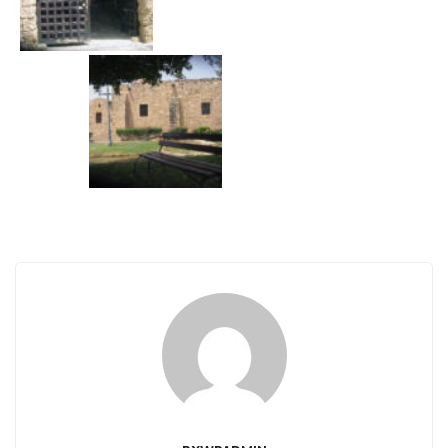
w
i
g
a
c