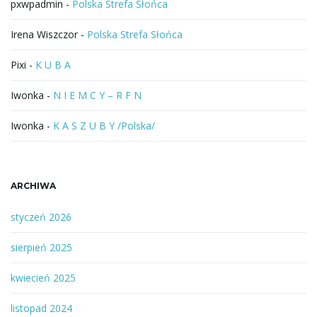
pxwpadmin
-
Polska Strefa Słońca
j
Irena Wiszczor
-
Polska Strefa Słońca
Pixi
-
K U B A
ę
Iwonka
-
N I E M C Y – R F N
Iwonka
-
K A S Z U B Y /Polska/
ARCHIWA
styczeń 2026
sierpień 2025
kwiecień 2025
listopad 2024