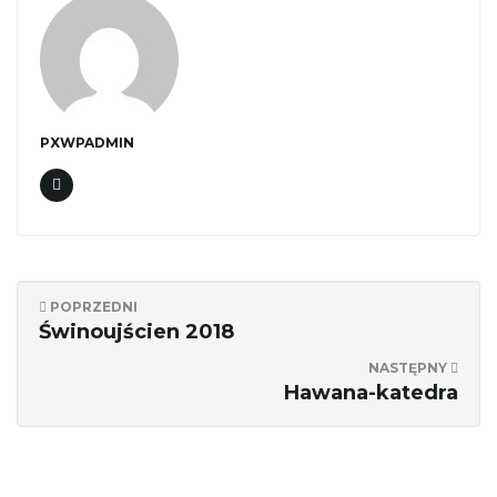
ł
ą
PXWPADMIN
c
z
POPRZEDNI
Świnoujścien 2018
NASTĘPNY
n
Hawana-katedra
a