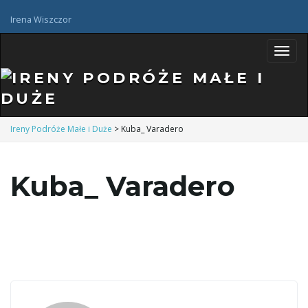
Irena Wiszczor
P
Ireny Podróże Małe i Duże
>
Kuba_ Varadero
r
Kuba_ Varadero
z
e