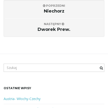
POPRZEDNI
j
Niechorz
NASTĘPNY
Dworek Prew.
ę
S
z
u
k
a
OSTATNIE WPISY
n
e
Austria- Włochy-Czechy
s