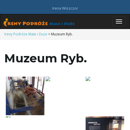
Irena Wiszczor
P
Ireny Podróże Małe i Duże
>
Muzeum Ryb.
Muzeum Ryb.
r
z
e