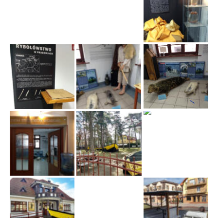
ł
ą
c
z
n
a