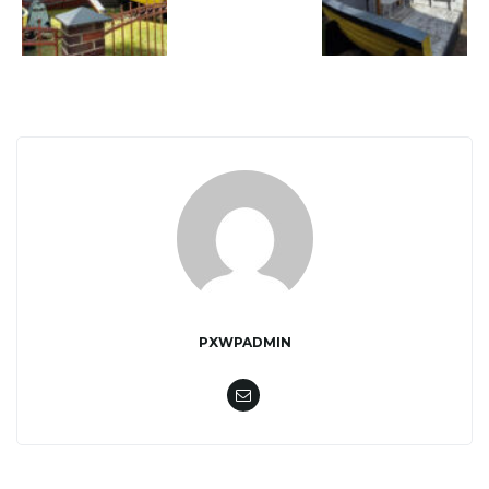
w
i
g
PXWPADMIN
a
c