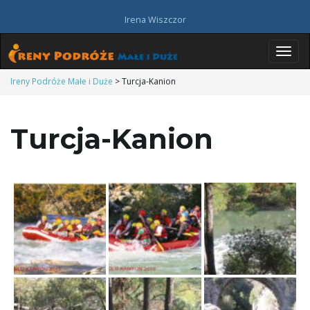
Irena Wiszczor
P
Ireny Podróże Małe i Duże
>
Turcja-Kanion
Turcja-Kanion
r
z
e