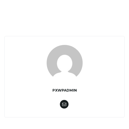
w
i
g
PXWPADMIN
a
c