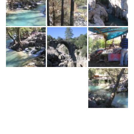
ł
ą
c
z
n
a