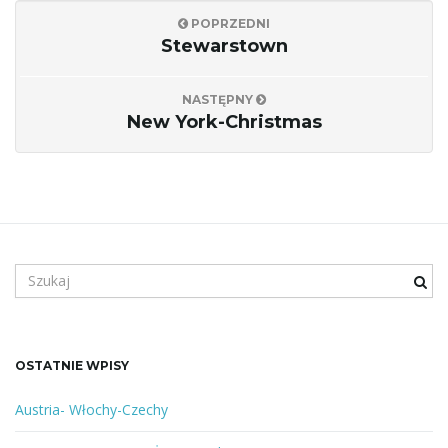
POPRZEDNI
j
Stewarstown
NASTĘPNY
New York-Christmas
ę
S
z
u
k
a
OSTATNIE WPISY
n
e
Austria- Włochy-Czechy
s