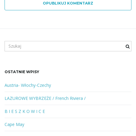
OPUBLIKUJ KOMENTARZ
S
z
u
k
a
OSTATNIE WPISY
n
e
Austria- Włochy-Czechy
s
ł
LAZUROWE WYBRZEŻE / French Riviera /
o
w
B I E S Z K O W I C E
o
l
Cape May
u