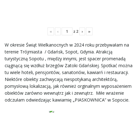
j
«
‹
z
2
›
»
ę
W okresie Świąt Wielkanocnych w 2024 roku przebywałam na
terenie Trójmiasta / Gdańsk, Sopot, Gdynia. Atrakcją
turystyczną Sopotu , między innymi, jest spacer promenadą
ciągnącą się wzdłuż brzegów Zatoki Gdańskiej. Spotkać można
tu wiele hoteli, pensjontów, sanatoriów, kawiarń i restauracji.
Niektóre obiekty zachwycają niespotykaną architektórą,
pomysłową lokalizacją, jak również orginalnym wyposażeniem
obiektów zarówno wewnątrz jak i zewnątrz. Miłe wrażenie
odczułam odwiedzając kawiarnię „PIASKOWNICA” w Sopocie.