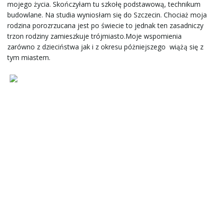
ł
mojego życia. Skończyłam tu szkołę podstawową, technikum
budowlane. Na studia wyniosłam się do Szczecin. Chociaż moja
rodzina porozrzucana jest po świecie to jednak ten zasadniczy
trzon rodziny zamieszkuje trójmiasto.Moje wspomienia
ą
zarówno z dzieciństwa jak i z okresu póżniejszego wiążą się z
tym miastem.
c
z
n
a