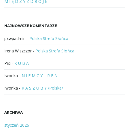
b
M I Ę D Z Y Z D R O J E
f
r
a
NAJNOWSZE KOMENTARZE
z
a
pxwpadmin
-
Polska Strefa Słońca
Irena Wiszczor
-
Polska Strefa Słońca
Pixi
-
K U B A
Iwonka
-
N I E M C Y – R F N
Iwonka
-
K A S Z U B Y /Polska/
ARCHIWA
styczeń 2026