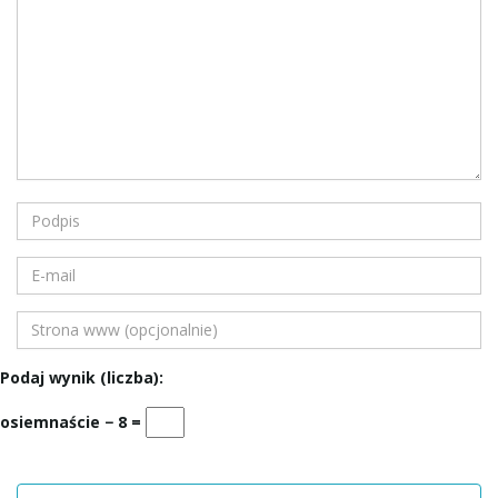
Podaj wynik (liczba):
osiemnaście − 8 =