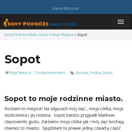
Irena Wiszczor
P
Ireny Podróże Małe i Duże
>
Moje Miejsca
>
Sopot
Sopot
r
W
Moje Miejsca
Dodaj komentarz
Europa
,
Polska
,
Sopot
z
Sopot to moje rodzinne miasto.
e
Kocham to miejsce! Na zdjęciach mój zięć , moja córka, moja
siostrzenica i jej rodzina. Sopot bardzo przypadł Markowi
/zięciowi/do gustu. Zarówno moja córka jak i mój zięć kochają
również to miasto. Spędziłam tu prawie jedną czwartą część