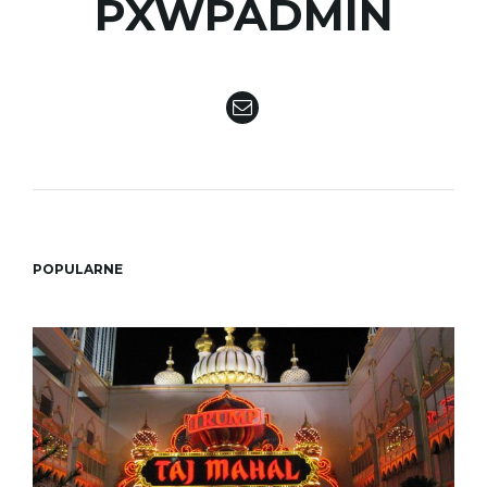
PXWPADMIN
ł
ą
c
POPULARNE
z
n
a