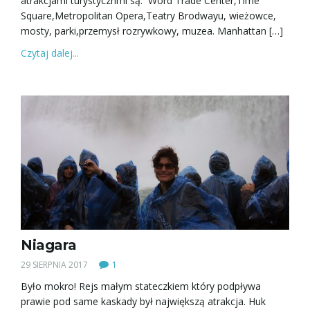
atrakcjami turystycznmi są: Word Trade Center,Time
Square,Metropolitan Opera,Teatry Brodwayu, wieżowce,
mosty, parki,przemysł rozrywkowy, muzea. Manhattan […]
Czytaj dalej...
Niagara
29 SIERPNIA 2017
1
Było mokro! Rejs małym stateczkiem który podpływa
prawie pod same kaskady był największą atrakcja. Huk