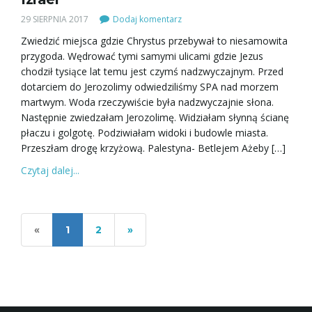
29 SIERPNIA 2017
Dodaj komentarz
Zwiedzić miejsca gdzie Chrystus przebywał to niesamowita
przygoda. Wędrować tymi samymi ulicami gdzie Jezus
chodził tysiące lat temu jest czymś nadzwyczajnym. Przed
dotarciem do Jerozolimy odwiedziliśmy SPA nad morzem
martwym. Woda rzeczywiście była nadzwyczajnie słona.
Następnie zwiedzałam Jerozolimę. Widziałam słynną ścianę
płaczu i golgotę. Podziwiałam widoki i budowle miasta.
Przeszłam drogę krzyżową. Palestyna- Betlejem Ażeby […]
Czytaj dalej...
«
1
2
»