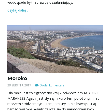
wodospadu był naprawdę oszałamiający.
Czytaj dalej...
Moroko
29 SIERPNIA 2017
Dodaj komentarz
Dla mnie jest to egzotyczny kraj – odwiedziłam AGADIR i
MARAKESZ Agadir jest słynnym kurortem położonym nad
morzem śródziemnym. Temperatury letnie bywają tutaj
bardzo wysokie. Agadir zalicza się do najmodniejszych