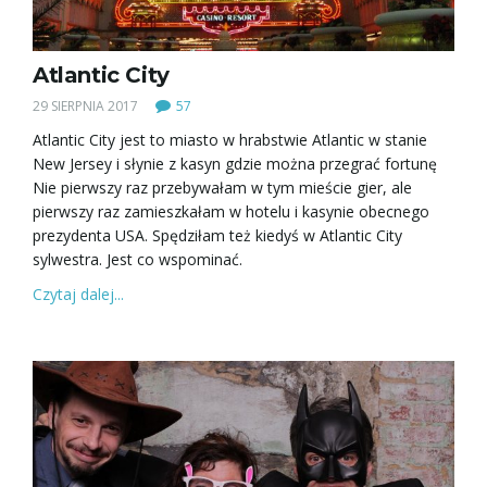
w
Atlantic City
29 SIERPNIA 2017
57
Atlantic City jest to miasto w hrabstwie Atlantic w stanie
i
New Jersey i słynie z kasyn gdzie można przegrać fortunę
Nie pierwszy raz przebywałam w tym mieście gier, ale
pierwszy raz zamieszkałam w hotelu i kasynie obecnego
prezydenta USA. Spędziłam też kiedyś w Atlantic City
g
sylwestra. Jest co wspominać.
Czytaj dalej...
a
c