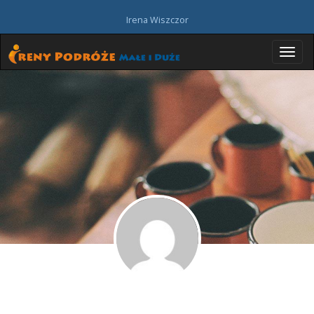
Irena Wiszczor
P
r
z
e