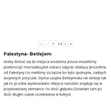
j
ę
«
‹
z
2
›
»
Palestyna- Betlejem
Ażeby dostać się do miejsca urodzenia Jezusa musieliśmy
przekroczyć mur/siatka,płot-zobacz zdjęcie/ dzielący Jerozolimę
od Palestyny.I tu mieliśmy szczęście bo było spokojnie, żadnych
wojennych potyczek. Słynna szopka Betlejemska nie istnieje tak
jak to ja sobie wyobrażałam. Miejsce narodzin znajduje się w
przysłowiowej ziemiance i to dość głęboko.Dotarłam tam po
dość długim czasie oczekiwania w kolejce.