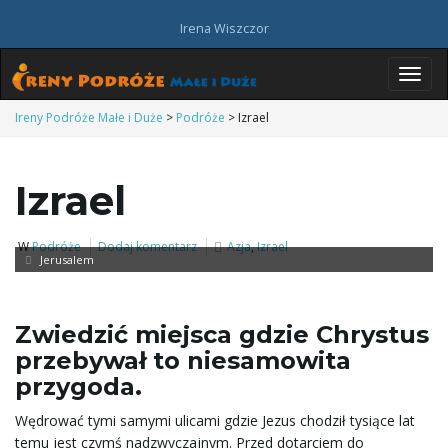
Irena Wiszczor
P
Ireny Podróże Małe i Duże
>
Podróże
>
Izrael
Izrael
r
W
Podróże
Dodaj komentarz
Azja
,
Izrael
Jerusalem
z
Zwiedzić miejsca gdzie Chrystus
przebywał to niesamowita
e
przygoda.
Wędrować tymi samymi ulicami gdzie Jezus chodził tysiące lat
temu jest czymś nadzwyczajnym. Przed dotarciem do