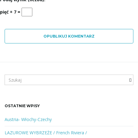
pięć + 7 =
OPUBLIKUJ KOMENTARZ
S
z
u
k
a
OSTATNIE WPISY
n
e
Austria- Włochy-Czechy
s
ł
LAZUROWE WYBRZEŻE / French Riviera /