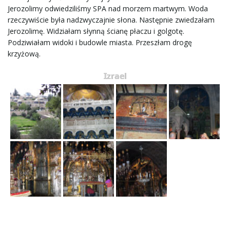
ł
Jerozolimy odwiedziliśmy SPA nad morzem martwym. Woda
rzeczywiście była nadzwyczajnie słona. Następnie zwiedzałam
Jerozolimę. Widziałam słynną ścianę płaczu i golgotę.
Podziwiałam widoki i budowle miasta. Przeszłam drogę
ą
krzyżową.
Izrael
c
z
n
a