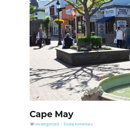
Cape May
W
Uncategorized
Dodaj komentarz