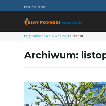
Irena Wiszczor
Ireny Podróże Małe i Duże
>
2024
>
listopad
Archiwum:
list