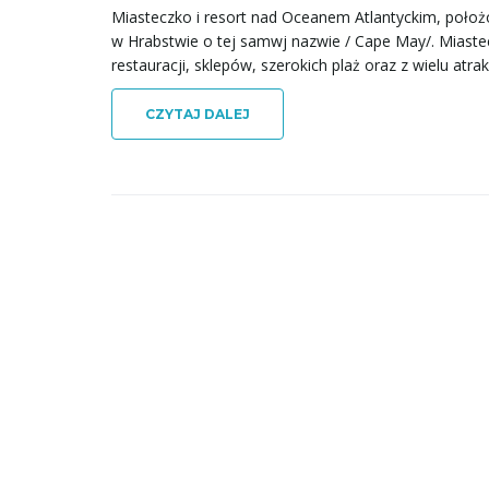
Miasteczko i resort nad Oceanem Atlantyckim, położ
w Hrabstwie o tej samwj nazwie / Cape May/. Miastec
restauracji, sklepów, szerokich plaż oraz z wielu atr
CZYTAJ DALEJ