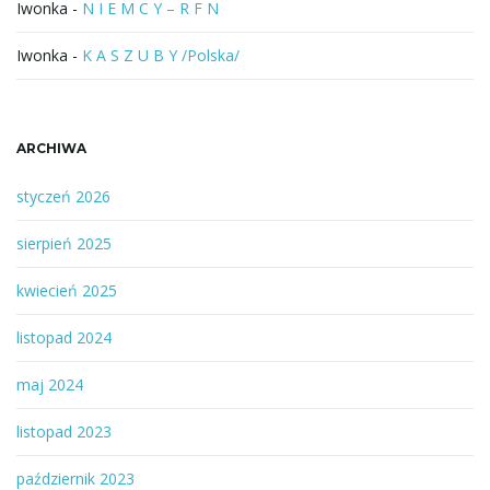
Iwonka
-
N I E M C Y – R F N
j
Iwonka
-
K A S Z U B Y /Polska/
ę
ARCHIWA
styczeń 2026
sierpień 2025
kwiecień 2025
listopad 2024
maj 2024
listopad 2023
październik 2023