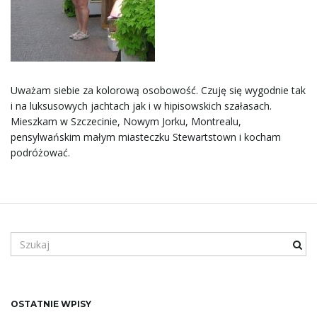
ł
ą
Uważam siebie za kolorową osobowość. Czuję się wygodnie tak
i na luksusowych jachtach jak i w hipisowskich szałasach.
c
Mieszkam w Szczecinie, Nowym Jorku, Montrealu,
pensylwańskim małym miasteczku Stewartstown i kocham
podróżować.
z
S
n
z
u
k
a
a
OSTATNIE WPISY
n