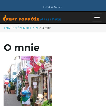
Irena Wiszczor
P
Ireny Podróże Małe i Duże
>
O mnie
O mnie
r
z
e