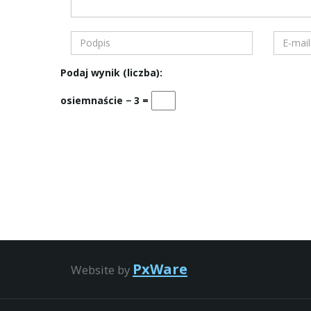
Podaj wynik (liczba):
osiemnaście − 3 =
PxWare
Website by