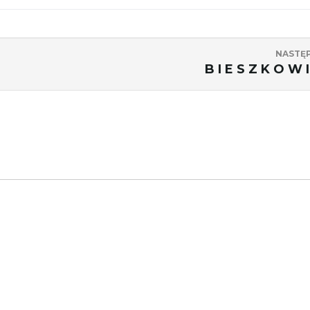
NASTĘ
B I E S Z K O W I