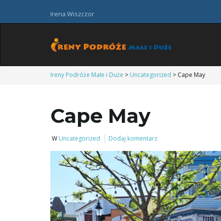
Irena Wiszczor
Ireny Podróże Małe i Duże
>
Uncategorized
>
Cape May
Cape May
W
Uncategorized
Dodaj komentarz