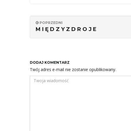
POPRZEDNI
M I Ę D Z Y Z D R O J E
DODAJ KOMENTARZ
Twój adres e-mail nie zostanie opublikowany.