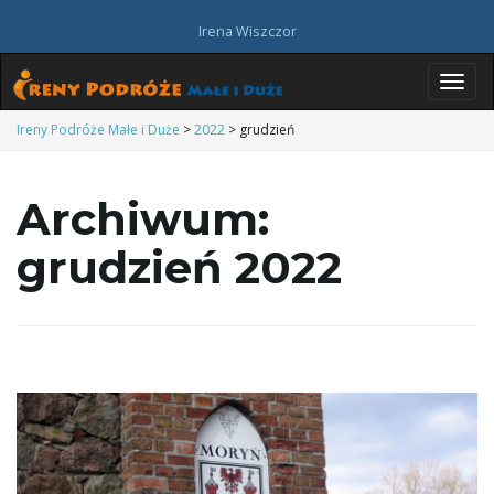
Irena Wiszczor
P
Ireny Podróże Małe i Duże
>
2022
>
grudzień
Archiwum:
r
grudzień 2022
z
e