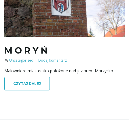
ł
ą
M O R Y Ń
c
W
Uncategorized
Dodaj komentarz
Malownicze miasteczko położone nad jeziorem Morzycko.
z
CZYTAJ DALEJ
n
a