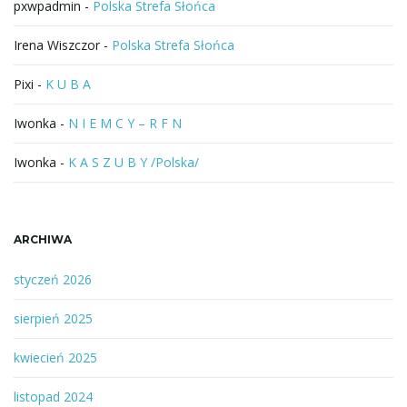
pxwpadmin
-
Polska Strefa Słońca
j
Irena Wiszczor
-
Polska Strefa Słońca
Pixi
-
K U B A
ę
Iwonka
-
N I E M C Y – R F N
Iwonka
-
K A S Z U B Y /Polska/
ARCHIWA
styczeń 2026
sierpień 2025
kwiecień 2025
listopad 2024