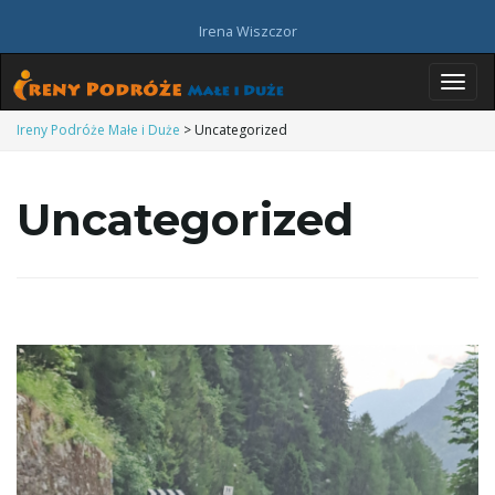
Irena Wiszczor
P
Ireny Podróże Małe i Duże
>
Uncategorized
Uncategorized
r
z
e