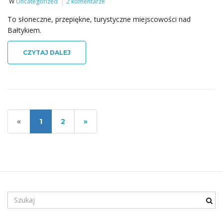
W
Uncategorized
2 komentarze
To słoneczne, przepiękne, turystyczne miejscowości nad
Bałtykiem.
CZYTAJ DALEJ
«
1
2
»
S
z
u