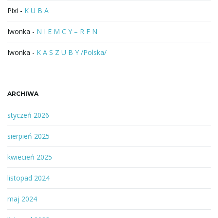
Pixi
-
K U B A
Iwonka
-
N I E M C Y – R F N
Iwonka
-
K A S Z U B Y /Polska/
ARCHIWA
styczeń 2026
sierpień 2025
kwiecień 2025
listopad 2024
maj 2024