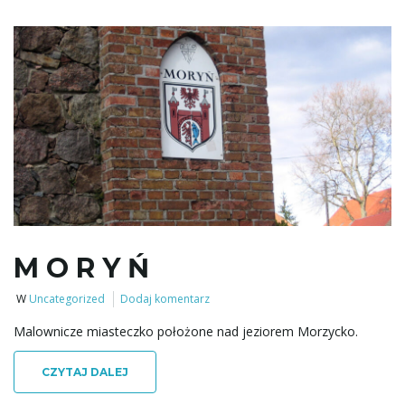
M O R Y Ń
W
Uncategorized
Dodaj komentarz
Malownicze miasteczko położone nad jeziorem Morzycko.
CZYTAJ DALEJ