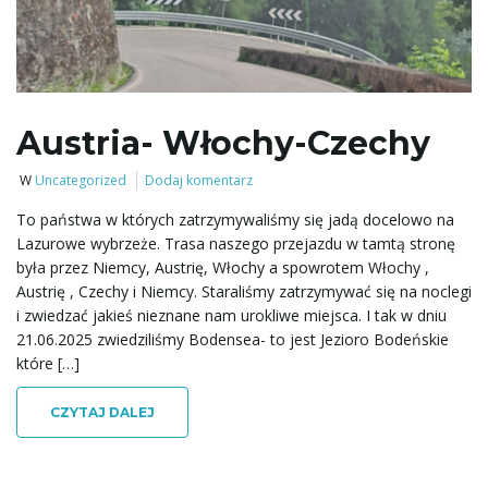
ł
ą
Austria- Włochy-Czechy
W
Uncategorized
Dodaj komentarz
c
To państwa w których zatrzymywaliśmy się jadą docelowo na
Lazurowe wybrzeże. Trasa naszego przejazdu w tamtą stronę
była przez Niemcy, Austrię, Włochy a spowrotem Włochy ,
z
Austrię , Czechy i Niemcy. Staraliśmy zatrzymywać się na noclegi
i zwiedzać jakieś nieznane nam urokliwe miejsca. I tak w dniu
21.06.2025 zwiedziliśmy Bodensea- to jest Jezioro Bodeńskie
które […]
n
CZYTAJ DALEJ
a