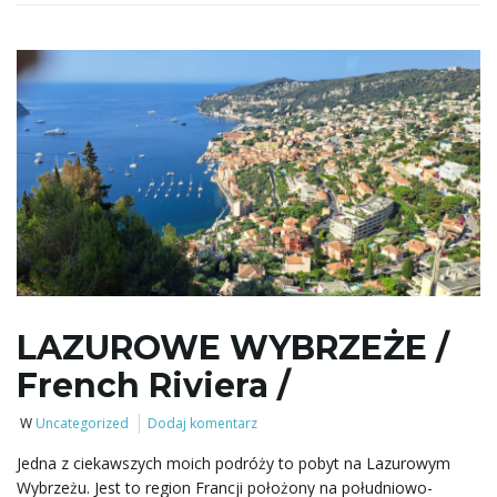
w
i
g
LAZUROWE WYBRZEŻE /
a
French Riviera /
W
Uncategorized
Dodaj komentarz
c
Jedna z ciekawszych moich podróży to pobyt na Lazurowym
Wybrzeżu. Jest to region Francji położony na południowo-