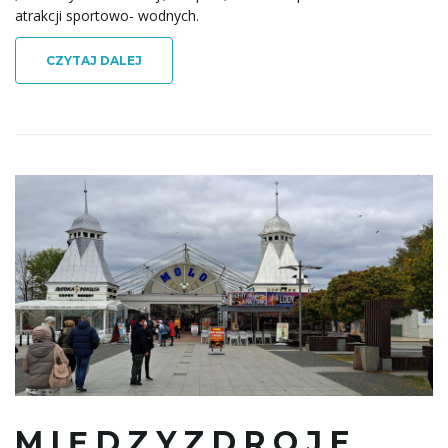
atrakcji sportowo- wodnych.
CZYTAJ DALEJ
M I Ę D Z Y Z D R O J E