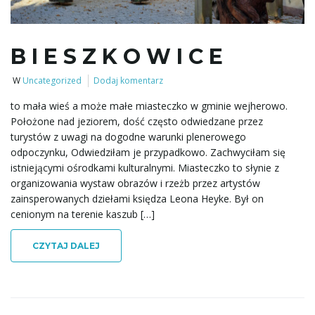
B I E S Z K O W I C E
W
Uncategorized
Dodaj komentarz
to mała wieś a może małe miasteczko w gminie wejherowo.
Położone nad jeziorem, dość często odwiedzane przez
turystów z uwagi na dogodne warunki plenerowego
odpoczynku, Odwiedziłam je przypadkowo. Zachwyciłam się
istniejącymi ośrodkami kulturalnymi. Miasteczko to słynie z
organizowania wystaw obrazów i rzeżb przez artystów
zainsperowanych dziełami księdza Leona Heyke. Był on
cenionym na terenie kaszub […]
CZYTAJ DALEJ