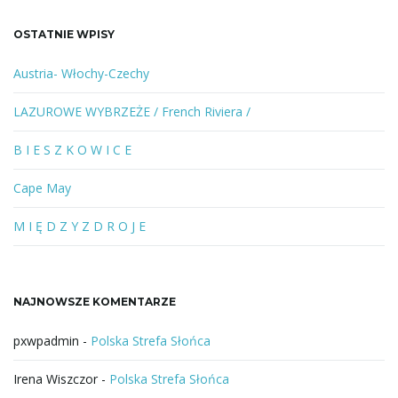
k
a
OSTATNIE WPISY
n
e
Austria- Włochy-Czechy
s
ł
LAZUROWE WYBRZEŻE / French Riviera /
o
w
B I E S Z K O W I C E
o
l
Cape May
u
b
M I Ę D Z Y Z D R O J E
f
r
a
NAJNOWSZE KOMENTARZE
z
a
pxwpadmin
-
Polska Strefa Słońca
Irena Wiszczor
-
Polska Strefa Słońca