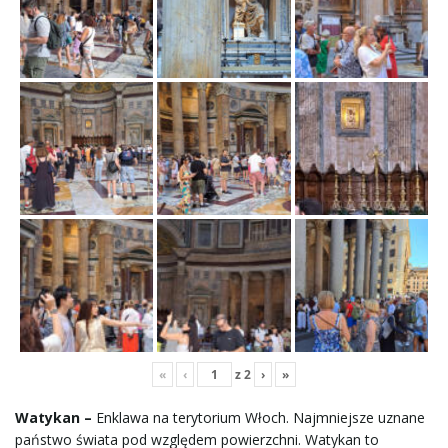
«
‹
z
2
›
»
Watykan –
Enklawa na terytorium Włoch. Najmniejsze uznane
państwo świata pod względem powierzchni. Watykan to