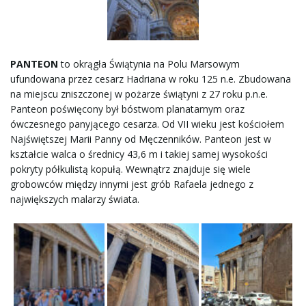
PANTEON
to okrągła Świątynia na Polu Marsowym
ufundowana przez cesarz Hadriana w roku 125 n.e. Zbudowana
na miejscu zniszczonej w pożarze świątyni z 27 roku p.n.e.
Panteon poświęcony był bóstwom planatarnym oraz
ówczesnego panyjącego cesarza. Od VII wieku jest kościołem
Najświętszej Marii Panny od Męczenników. Panteon jest w
kształcie walca o średnicy 43,6 m i takiej samej wysokości
pokryty półkulistą kopułą. Wewnątrz znajduje się wiele
grobowców między innymi jest grób Rafaela jednego z
największych malarzy świata.