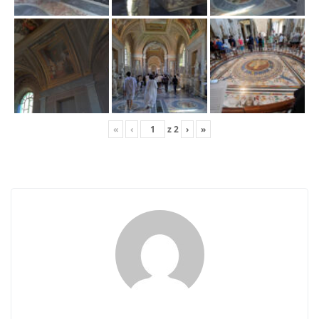
«
‹
z
2
›
»