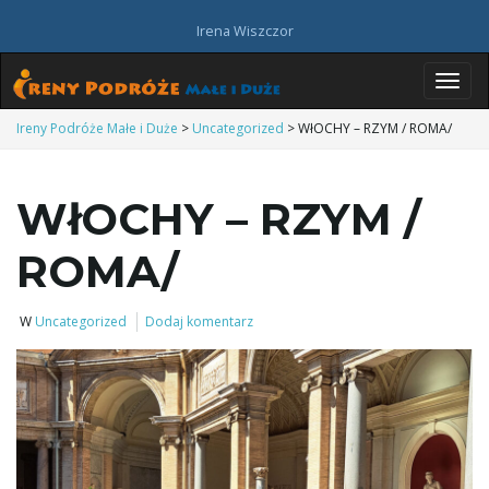
Irena Wiszczor
P
Ireny Podróże Małe i Duże
>
Uncategorized
>
WłOCHY – RZYM / ROMA/
WłOCHY – RZYM /
r
ROMA/
z
W
Uncategorized
Dodaj komentarz
e