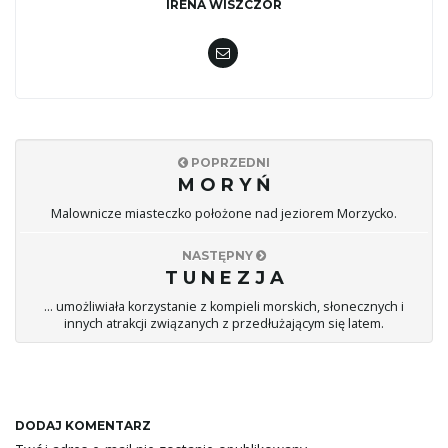
IRENA WISZCZOR
POPRZEDNI
M O R Y Ń
Malownicze miasteczko położone nad jeziorem Morzycko.
NASTĘPNY
T U N E Z J A
... umożliwiała korzystanie z kompieli morskich, słonecznych i
innych atrakcji związanych z przedłużającym się latem.
DODAJ KOMENTARZ