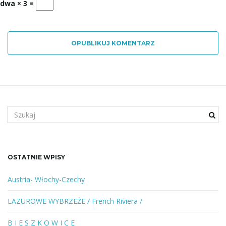
dwa × 3 =
OPUBLIKUJ KOMENTARZ
S
z
u
k
a
OSTATNIE WPISY
n
e
Austria- Włochy-Czechy
s
ł
LAZUROWE WYBRZEŻE / French Riviera /
o
w
B I E S Z K O W I C E