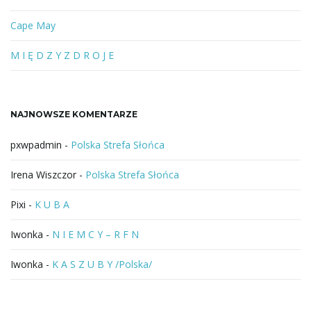
o
l
Cape May
u
b
M I Ę D Z Y Z D R O J E
f
r
a
NAJNOWSZE KOMENTARZE
z
a
pxwpadmin
-
Polska Strefa Słońca
Irena Wiszczor
-
Polska Strefa Słońca
Pixi
-
K U B A
Iwonka
-
N I E M C Y – R F N
Iwonka
-
K A S Z U B Y /Polska/