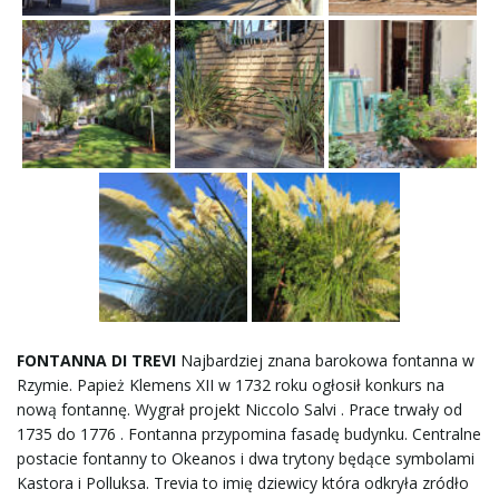
j
ę
FONTANNA DI TREVI
Najbardziej znana barokowa fontanna w
Rzymie. Papież Klemens XII w 1732 roku ogłosił konkurs na
nową fontannę. Wygrał projekt Niccolo Salvi . Prace trwały od
1735 do 1776 . Fontanna przypomina fasadę budynku. Centralne
postacie fontanny to Okeanos i dwa trytony będące symbolami
Kastora i Polluksa. Trevia to imię dziewicy która odkryła zródło