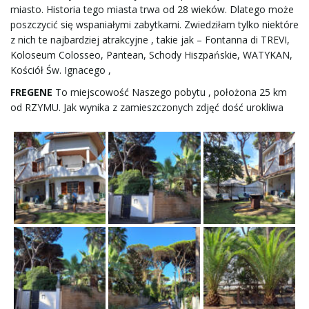
miasto. Historia tego miasta trwa od 28 wieków. Dlatego może
poszczycić się wspaniałymi zabytkami. Zwiedziłam tylko niektóre
z nich te najbardziej atrakcyjne , takie jak – Fontanna di TREVI,
w
Koloseum Colosseo, Pantean, Schody Hiszpańskie, WATYKAN,
Kościół Św. Ignacego ,
FREGENE
To miejscowość Naszego pobytu , położona 25 km
i
od RZYMU. Jak wynika z zamieszczonych zdjęć dość urokliwa
g
a
c