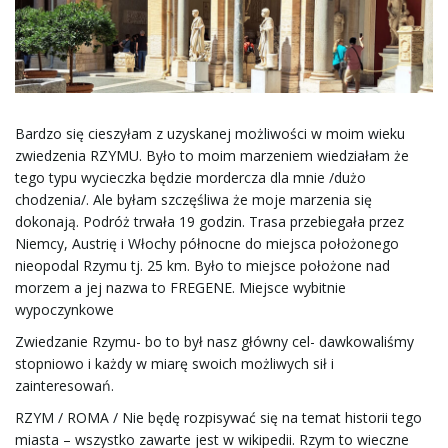
ł
ą
Bardzo się cieszyłam z uzyskanej możliwości w moim wieku
zwiedzenia RZYMU. Było to moim marzeniem wiedziałam że
c
tego typu wycieczka będzie mordercza dla mnie /dużo
chodzenia/. Ale byłam szczęśliwa że moje marzenia się
dokonają. Podróż trwała 19 godzin. Trasa przebiegała przez
Niemcy, Austrię i Włochy północne do miejsca położonego
z
nieopodal Rzymu tj. 25 km. Było to miejsce położone nad
morzem a jej nazwa to FREGENE. Miejsce wybitnie
wypoczynkowe
n
Zwiedzanie Rzymu- bo to był nasz główny cel- dawkowaliśmy
stopniowo i każdy w miarę swoich możliwych sił i
zainteresowań.
RZYM / ROMA / Nie będę rozpisywać się na temat historii tego
a
miasta – wszystko zawarte jest w wikipedii. Rzym to wieczne