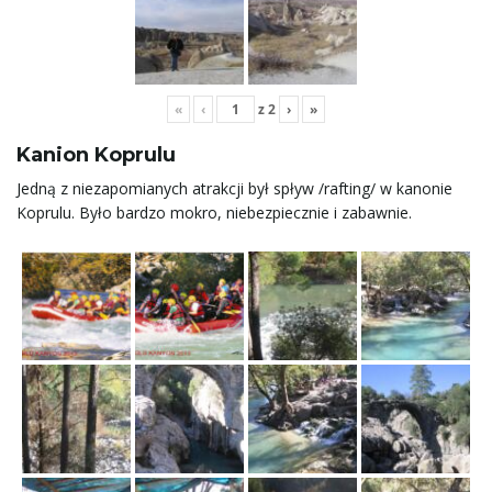
«
‹
z
2
›
»
Kanion Koprulu
Jedną z niezapomianych atrakcji był spływ /rafting/ w kanonie
Koprulu. Było bardzo mokro, niebezpiecznie i zabawnie.