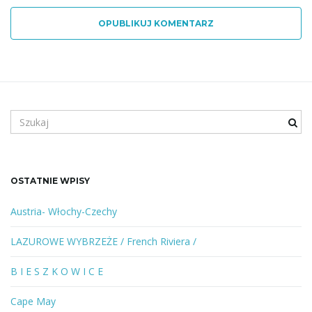
OPUBLIKUJ KOMENTARZ
S
z
u
k
a
OSTATNIE WPISY
n
e
Austria- Włochy-Czechy
s
ł
LAZUROWE WYBRZEŻE / French Riviera /
o
w
B I E S Z K O W I C E
o
l
Cape May