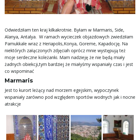
ł
ą
Odwiedziłam ten kraj kilkakrotnie. Byłam w Marmaris, Side,
Alanya, Antalya. W ramach wycieczek objazdowych zwiedziłam
Pamukkale wraz z Heriapolis,Konya, Goreme, Kapadocję. Na
niektórych załączonych zdjęciah oprócz mnie występują też
c
moje serdeczne koleżanki. Mam nadzieję że nie będą miały
żadnych obiekcji,tym bardziej że miałyśmy wspaniały czas i jest
co wspominać
z
Marmaris
Jest to kurort leżący nad morzem egejskim, wypoczynek
wspaniały zarówno pod względem sportów wodnych jak i nocne
atrakcje
n
a