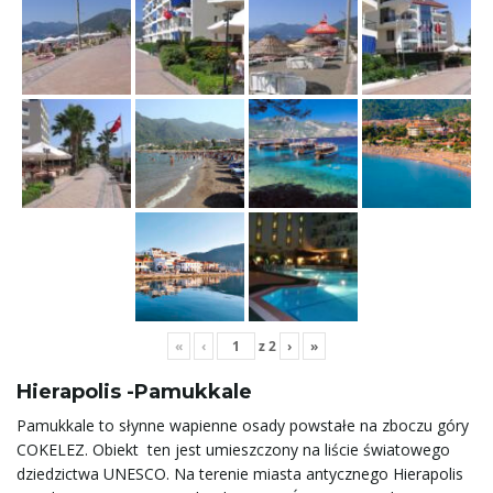
j
ę
«
‹
z
2
›
»
Hierapolis -Pamukkale
Pamukkale to słynne wapienne osady powstałe na zboczu góry
COKELEZ. Obiekt ten jest umieszczony na liście światowego
dziedzictwa UNESCO. Na terenie miasta antycznego Hierapolis