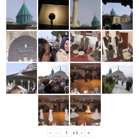
«
‹
z
2
›
»