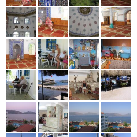
w
i
g
a
c