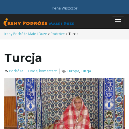
Irena Wiszczor
P
Ireny Podróże Małe i Duże
>
Podróże
>
Turcja
Turcja
r
W
Podróże
Dodaj komentarz
Europa
,
Turcja
z
e