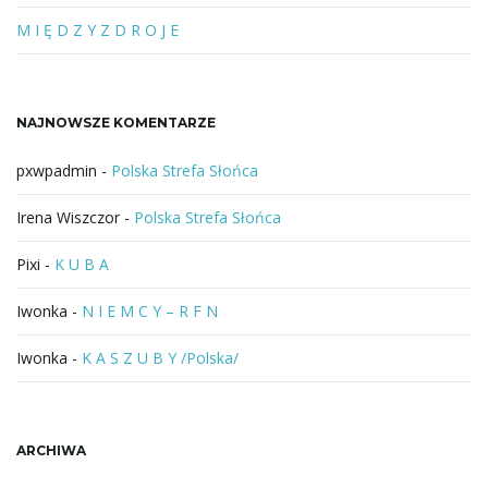
u
b
M I Ę D Z Y Z D R O J E
f
r
a
NAJNOWSZE KOMENTARZE
z
a
pxwpadmin
-
Polska Strefa Słońca
Irena Wiszczor
-
Polska Strefa Słońca
Pixi
-
K U B A
Iwonka
-
N I E M C Y – R F N
Iwonka
-
K A S Z U B Y /Polska/
ARCHIWA