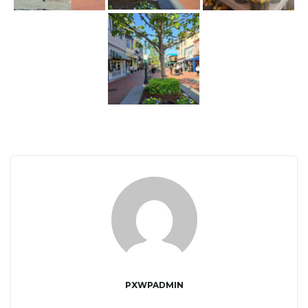
j
ę
PXWPADMIN