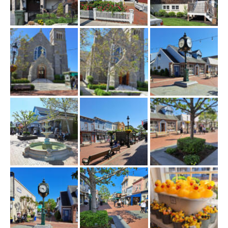
w
i
g
a
c