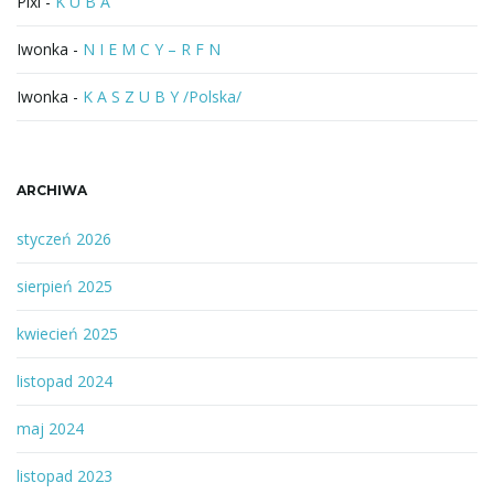
Pixi
-
K U B A
Iwonka
-
N I E M C Y – R F N
Iwonka
-
K A S Z U B Y /Polska/
ARCHIWA
styczeń 2026
sierpień 2025
kwiecień 2025
listopad 2024
maj 2024
listopad 2023