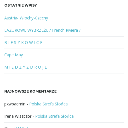
a
OSTATNIE WPISY
n
e
Austria- Włochy-Czechy
s
ł
LAZUROWE WYBRZEŻE / French Riviera /
o
w
B I E S Z K O W I C E
o
l
Cape May
u
b
M I Ę D Z Y Z D R O J E
f
r
a
NAJNOWSZE KOMENTARZE
z
a
pxwpadmin
-
Polska Strefa Słońca
Irena Wiszczor
-
Polska Strefa Słońca