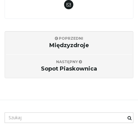
POPRZEDNI
Międzyzdroje
NASTĘPNY
Sopot Piaskownica
S
z
u
k