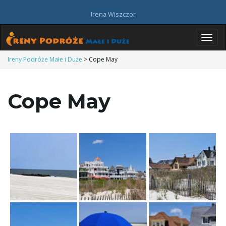
Irena Wiszczor
P
Ireny Podróże Małe i Duże
>
Cope May
Cope May
r
z
e