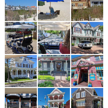
ł
ą
c
z
n
a