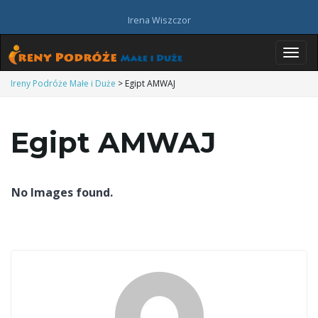
Irena Wiszczor
P
Ireny Podróże Małe i Duże
>
Egipt AMWAJ
Egipt AMWAJ
r
No Images found.
z
e