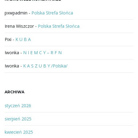
z
a
j
pxwpadmin
-
Polska Strefa Słońca
Irena Wiszczor
-
Polska Strefa Słońca
ę
Pixi
-
K U B A
Iwonka
-
N I E M C Y – R F N
Iwonka
-
K A S Z U B Y /Polska/
ARCHIWA
styczeń 2026
sierpień 2025
kwiecień 2025