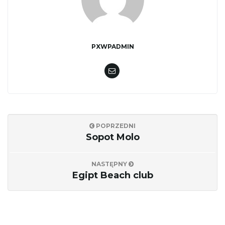
ł
ą
PXWPADMIN
c
POPRZEDNI
z
Sopot Molo
NASTĘPNY
n
Egipt Beach club
a