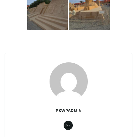
w
i
g
a
PXWPADMIN
c