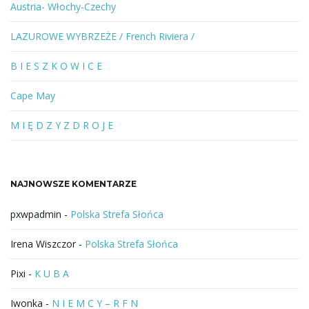
e
Austria- Włochy-Czechy
s
ł
LAZUROWE WYBRZEŻE / French Riviera /
o
w
B I E S Z K O W I C E
o
l
Cape May
u
b
M I Ę D Z Y Z D R O J E
f
r
a
NAJNOWSZE KOMENTARZE
z
a
pxwpadmin
-
Polska Strefa Słońca
Irena Wiszczor
-
Polska Strefa Słońca
Pixi
-
K U B A
Iwonka
-
N I E M C Y – R F N