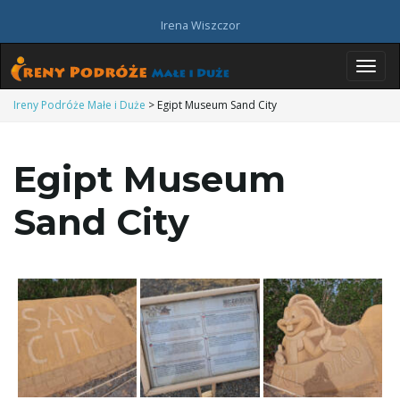
Irena Wiszczor
P
Ireny Podróże Małe i Duże
>
Egipt Museum Sand City
Egipt Museum
r
Sand City
z
e