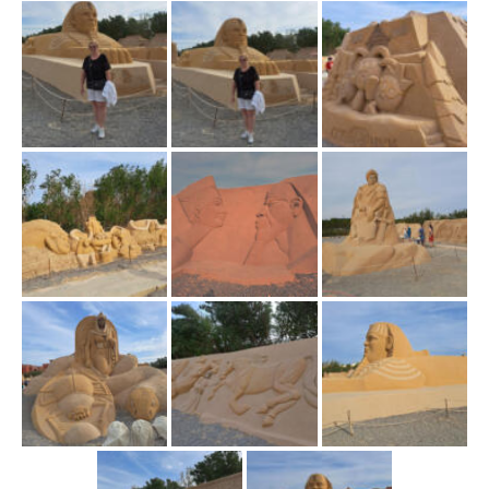
ł
ą
c
z
n
a