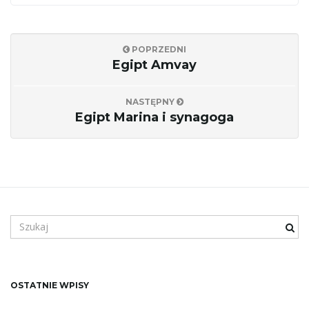
j
POPRZEDNI
Egipt Amvay
ę
NASTĘPNY
Egipt Marina i synagoga
S
z
u
k
a
OSTATNIE WPISY
n