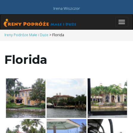
Irena Wiszczor
P
Ireny Podróże Małe i Duże
>
Florida
Florida
r
z
e