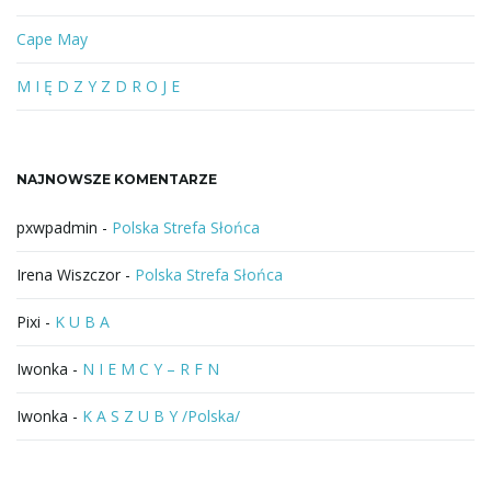
o
l
Cape May
u
b
M I Ę D Z Y Z D R O J E
f
r
a
NAJNOWSZE KOMENTARZE
z
a
pxwpadmin
-
Polska Strefa Słońca
Irena Wiszczor
-
Polska Strefa Słońca
Pixi
-
K U B A
Iwonka
-
N I E M C Y – R F N
Iwonka
-
K A S Z U B Y /Polska/