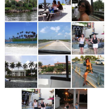
ł
ą
c
z
n
a