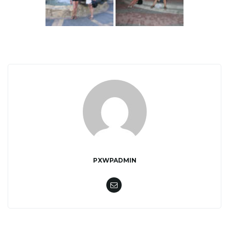
w
i
g
PXWPADMIN
a
c