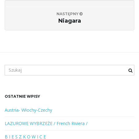
j
NASTĘPNY
Niagara
ę
S
z
u
k
a
OSTATNIE WPISY
n
e
Austria- Włochy-Czechy
s
ł
LAZUROWE WYBRZEŻE / French Riviera /
o
w
B I E S Z K O W I C E