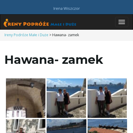
Irena Wiszczor
P
Ireny Podróże Małe i Duże
>
Hawana- zamek
Hawana- zamek
r
z
e