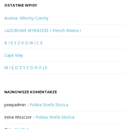
a
OSTATNIE WPISY
n
e
Austria- Włochy-Czechy
s
ł
LAZUROWE WYBRZEŻE / French Riviera /
o
w
B I E S Z K O W I C E
o
l
Cape May
u
b
M I Ę D Z Y Z D R O J E
f
r
a
NAJNOWSZE KOMENTARZE
z
a
pxwpadmin
-
Polska Strefa Słońca
Irena Wiszczor
-
Polska Strefa Słońca