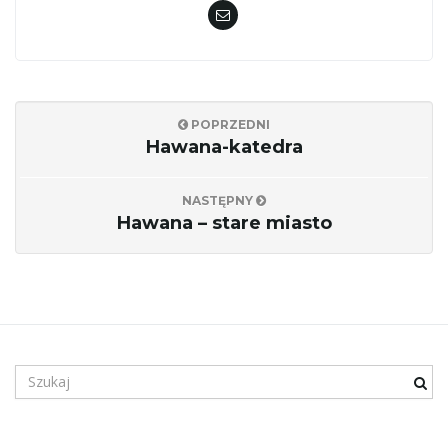
POPRZEDNI
Hawana-katedra
NASTĘPNY
Hawana – stare miasto
S
z
u
k