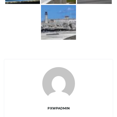
j
ę
PXWPADMIN