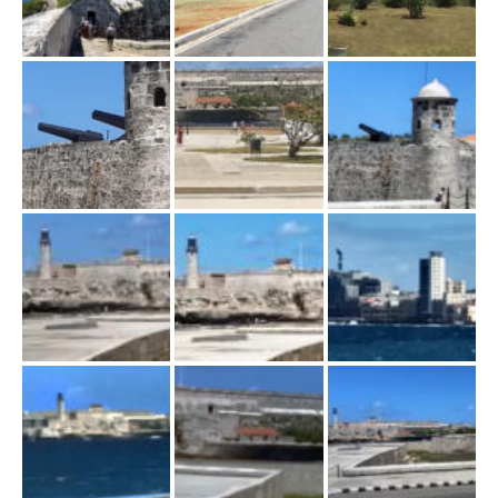
w
i
g
a
c