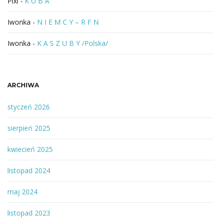
Pixi
-
K U B A
Iwonka
-
N I E M C Y – R F N
Iwonka
-
K A S Z U B Y /Polska/
ARCHIWA
styczeń 2026
sierpień 2025
kwiecień 2025
listopad 2024
maj 2024
listopad 2023