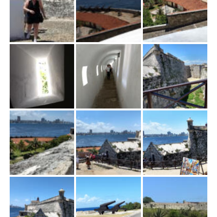
ł
ą
c
z
n
a