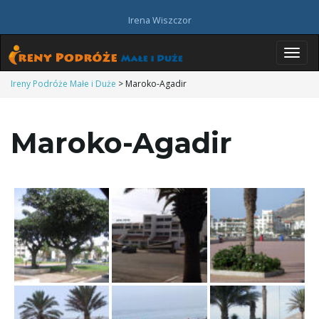
Irena Wiszczor
P
Ireny Podróże Małe i Duże
>
Maroko-Agadir
Maroko-Agadir
r
z
e