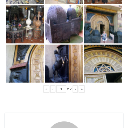
j
ę
«
‹
z
2
›
»