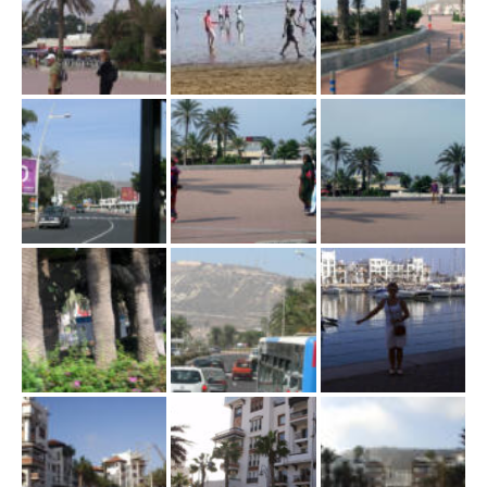
ł
ą
c
z
n
a