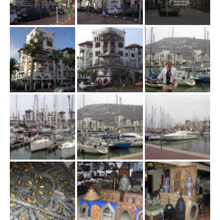
w
i
g
a
c