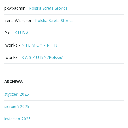
a
pxwpadmin
-
Polska Strefa Słońca
Irena Wiszczor
-
Polska Strefa Słońca
Pixi
-
K U B A
Iwonka
-
N I E M C Y – R F N
Iwonka
-
K A S Z U B Y /Polska/
ARCHIWA
styczeń 2026
sierpień 2025
kwiecień 2025