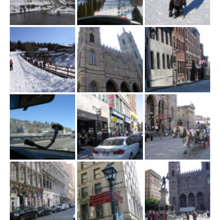
w
i
g
a
c