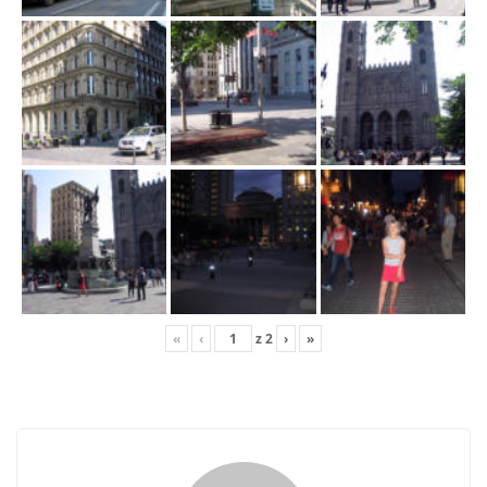
j
ę
«
‹
z
2
›
»