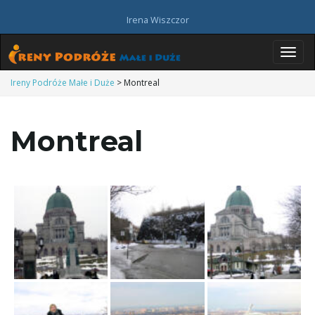
Irena Wiszczor
P
Ireny Podróże Małe i Duże
>
Montreal
Montreal
r
z
e