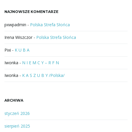
a
NAJNOWSZE KOMENTARZE
z
a
pxwpadmin
-
Polska Strefa Słońca
Irena Wiszczor
-
Polska Strefa Słońca
Pixi
-
K U B A
Iwonka
-
N I E M C Y – R F N
Iwonka
-
K A S Z U B Y /Polska/
ARCHIWA
styczeń 2026
sierpień 2025