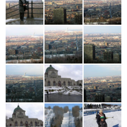
ł
ą
c
z
n
a