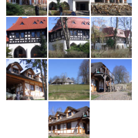
w
i
g
a
c