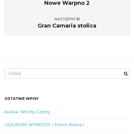
Nowe Warpno 2
NASTĘPNY
Gran Camaria stolica
S
z
u
k
a
OSTATNIE WPISY
n
e
Austria- Włochy-Czechy
s
ł
LAZUROWE WYBRZEŻE / French Riviera /
o