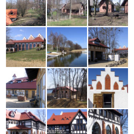
ł
ą
c
z
n
a