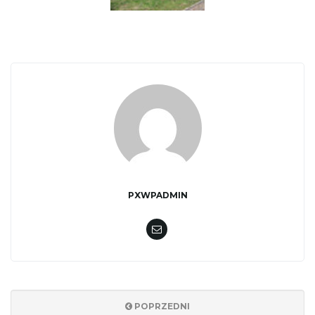
j
ę
PXWPADMIN
POPRZEDNI