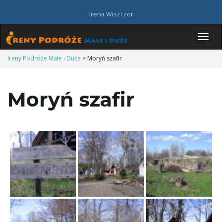
Irena Wiszczor
P
Ireny Podróże Małe i Duże
>
Moryń szafir
Moryń szafir
r
z
e