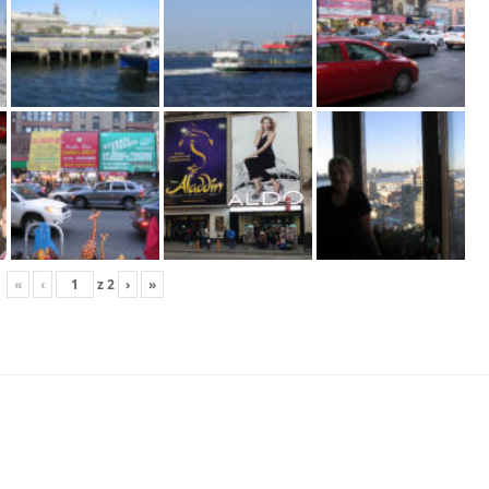
«
‹
z
2
›
»