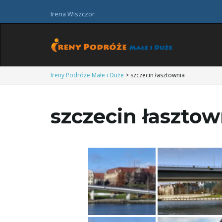
Irena Wiszczor
Ireny Podróże Małe i Duże
>
szczecin łasztownia
szczecin łasztow