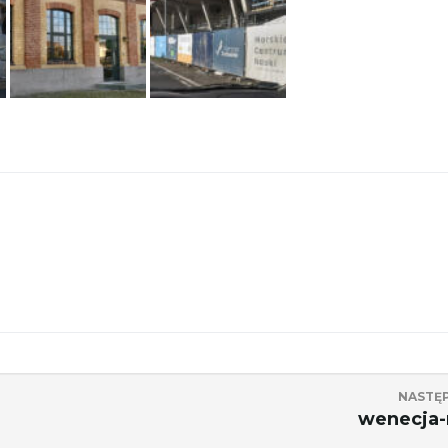
NASTĘ
wenecja-