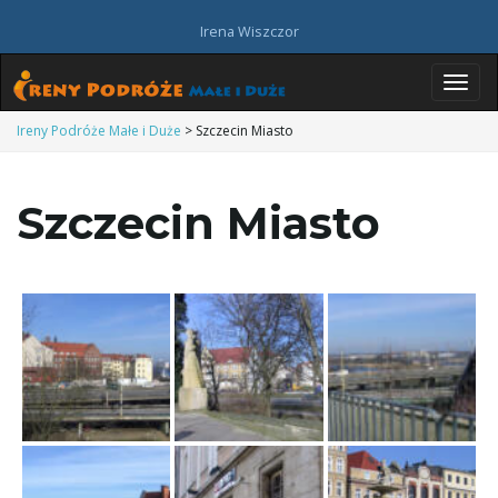
Irena Wiszczor
P
Ireny Podróże Małe i Duże
>
Szczecin Miasto
Szczecin Miasto
r
z
e