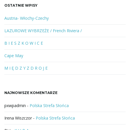
a
OSTATNIE WPISY
n
e
Austria- Włochy-Czechy
s
ł
LAZUROWE WYBRZEŻE / French Riviera /
o
w
B I E S Z K O W I C E
o
l
Cape May
u
b
M I Ę D Z Y Z D R O J E
f
r
a
NAJNOWSZE KOMENTARZE
z
a
pxwpadmin
-
Polska Strefa Słońca
Irena Wiszczor
-
Polska Strefa Słońca