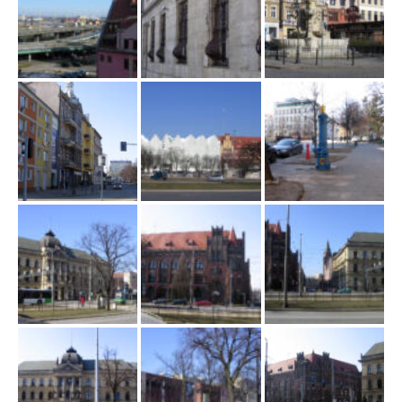
ł
ą
c
z
n
a