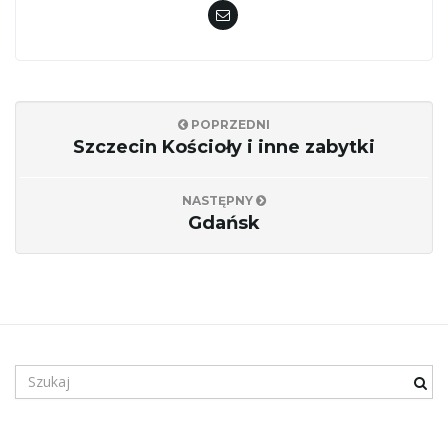
POPRZEDNI
Szczecin Kościoły i inne zabytki
NASTĘPNY
Gdańsk
S
z
u
k