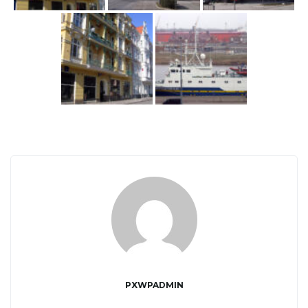
j
ę
PXWPADMIN