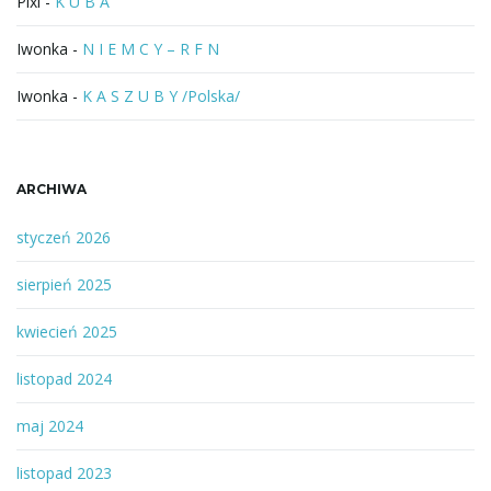
Pixi
-
K U B A
Iwonka
-
N I E M C Y – R F N
Iwonka
-
K A S Z U B Y /Polska/
ARCHIWA
styczeń 2026
sierpień 2025
kwiecień 2025
listopad 2024
maj 2024
listopad 2023