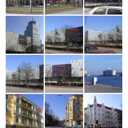
w
i
g
a
c