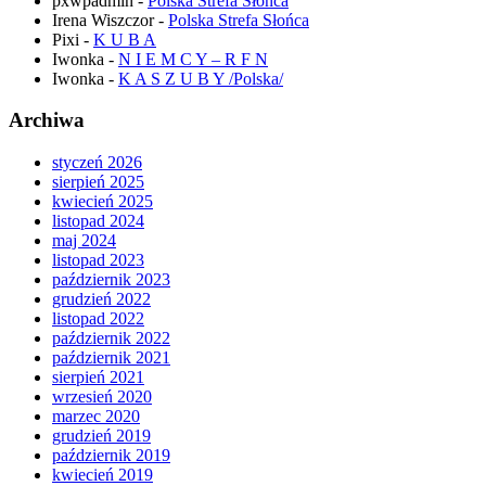
pxwpadmin
-
Polska Strefa Słońca
Irena Wiszczor
-
Polska Strefa Słońca
Pixi
-
K U B A
Iwonka
-
N I E M C Y – R F N
Iwonka
-
K A S Z U B Y /Polska/
Archiwa
styczeń 2026
sierpień 2025
kwiecień 2025
listopad 2024
maj 2024
listopad 2023
październik 2023
grudzień 2022
listopad 2022
październik 2022
październik 2021
sierpień 2021
wrzesień 2020
marzec 2020
grudzień 2019
październik 2019
kwiecień 2019