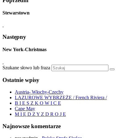
Poprzedni
Stewarstown
Następny
New York-Christmas
Szukane słowo lub fraza
Ostatnie wpisy
Austria- Włochy-Czechy
LAZUROWE WYBRZEŻE / French Riviera /
B I E S Z K O W I C E
Cape May
M I Ę D Z Y Z D R O J E
Najnowsze komentarze