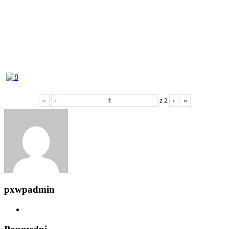
«
‹
z
2
›
»
pxwpadmin