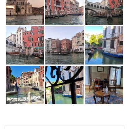
ł
ą
c
z
n
a