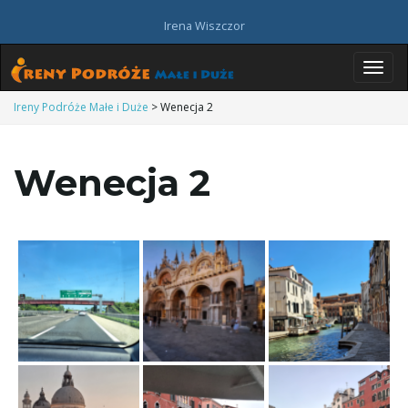
Irena Wiszczor
P
Ireny Podróże Małe i Duże
>
Wenecja 2
Wenecja 2
r
z
e