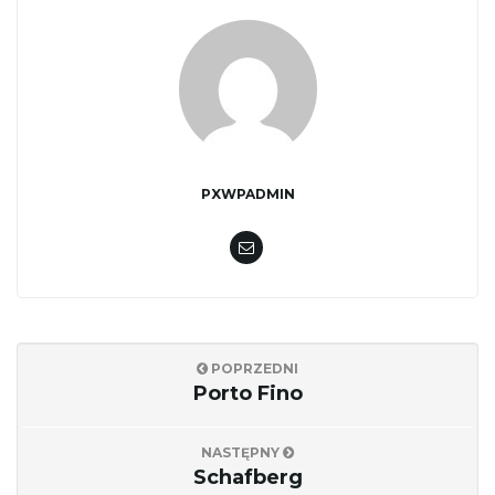
w
i
PXWPADMIN
g
a
POPRZEDNI
Porto Fino
c
NASTĘPNY
Schafberg