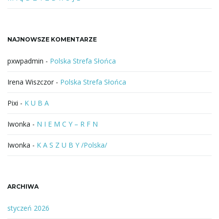
f
r
a
NAJNOWSZE KOMENTARZE
z
a
pxwpadmin
-
Polska Strefa Słońca
Irena Wiszczor
-
Polska Strefa Słońca
Pixi
-
K U B A
Iwonka
-
N I E M C Y – R F N
Iwonka
-
K A S Z U B Y /Polska/
ARCHIWA
styczeń 2026