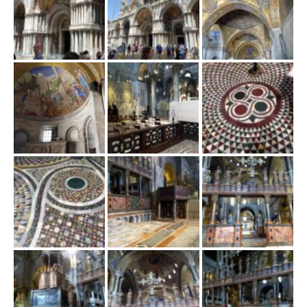
ł
ą
c
z
n
a