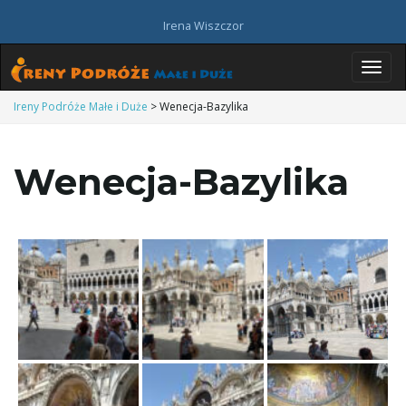
Irena Wiszczor
P
Ireny Podróże Małe i Duże
>
Wenecja-Bazylika
Wenecja-Bazylika
r
z
e