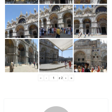
j
ę
«
‹
z
2
›
»