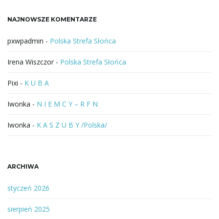
a
NAJNOWSZE KOMENTARZE
z
a
pxwpadmin
-
Polska Strefa Słońca
Irena Wiszczor
-
Polska Strefa Słońca
Pixi
-
K U B A
Iwonka
-
N I E M C Y – R F N
Iwonka
-
K A S Z U B Y /Polska/
ARCHIWA
styczeń 2026
sierpień 2025