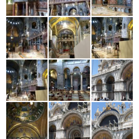
w
i
g
a
c