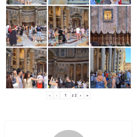
j
ę
«
‹
z
2
›
»