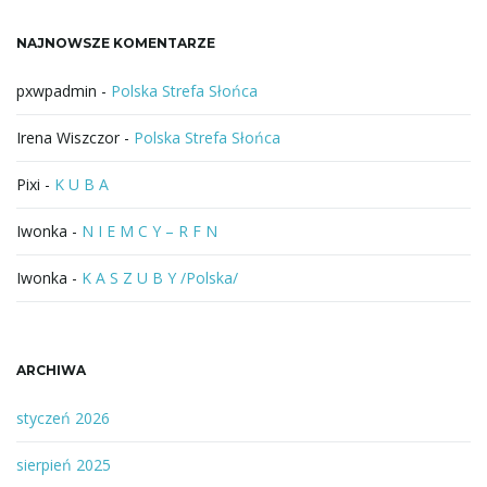
a
NAJNOWSZE KOMENTARZE
z
a
pxwpadmin
-
Polska Strefa Słońca
Irena Wiszczor
-
Polska Strefa Słońca
Pixi
-
K U B A
Iwonka
-
N I E M C Y – R F N
Iwonka
-
K A S Z U B Y /Polska/
ARCHIWA
styczeń 2026
sierpień 2025