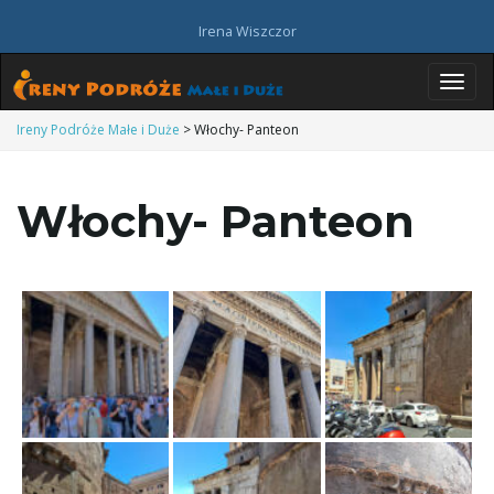
Irena Wiszczor
P
Ireny Podróże Małe i Duże
>
Włochy- Panteon
Włochy- Panteon
r
z
e