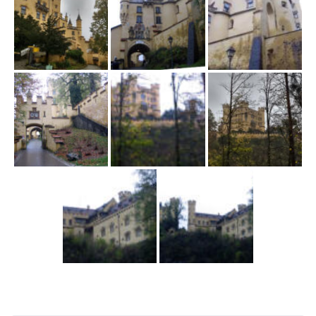
w
i
g
a
c