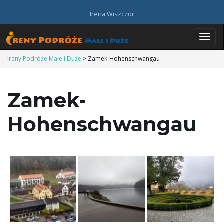
Irena Wiszczor
P
Ireny Podróże Małe i Duże
>
Zamek-Hohenschwangau
Zamek-
r
Hohenschwangau
z
e