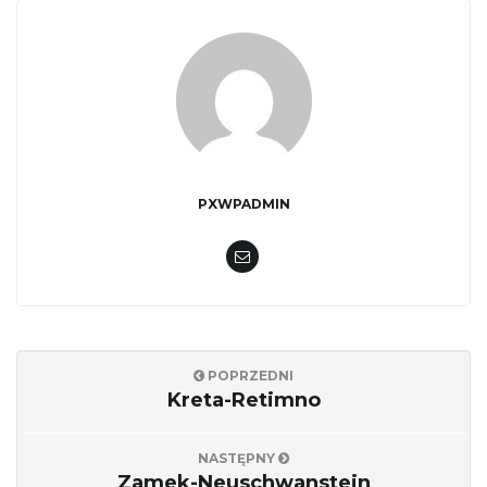
j
ę
PXWPADMIN
POPRZEDNI
Kreta-Retimno
NASTĘPNY
Zamek-Neuschwanstein