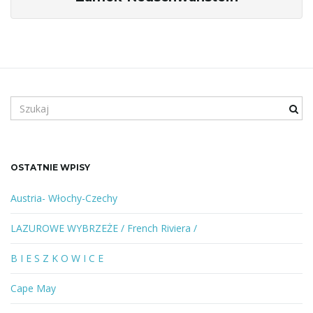
S
z
u
k
a
OSTATNIE WPISY
n
e
Austria- Włochy-Czechy
s
ł
LAZUROWE WYBRZEŻE / French Riviera /
o
w
B I E S Z K O W I C E
o
l
Cape May
u