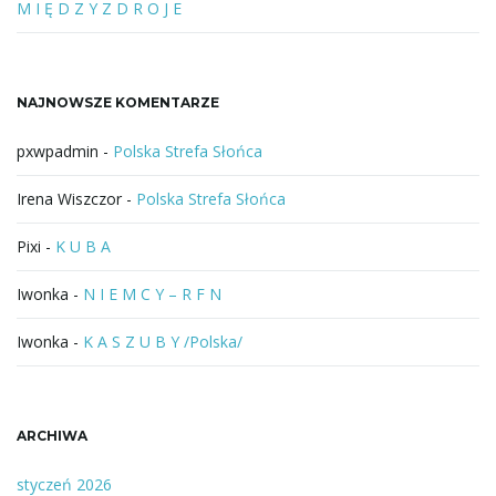
b
M I Ę D Z Y Z D R O J E
f
r
a
NAJNOWSZE KOMENTARZE
z
a
pxwpadmin
-
Polska Strefa Słońca
Irena Wiszczor
-
Polska Strefa Słońca
Pixi
-
K U B A
Iwonka
-
N I E M C Y – R F N
Iwonka
-
K A S Z U B Y /Polska/
ARCHIWA
styczeń 2026