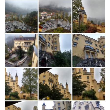
ł
ą
c
z
n
a