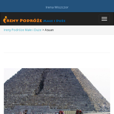
Irena Wiszczor
P
Ireny Podróże Małe i Duże
>
Asuan
r
z
e