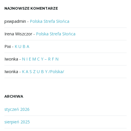
a
NAJNOWSZE KOMENTARZE
z
j
a
pxwpadmin
-
Polska Strefa Słońca
Irena Wiszczor
-
Polska Strefa Słońca
ę
Pixi
-
K U B A
Iwonka
-
N I E M C Y – R F N
Iwonka
-
K A S Z U B Y /Polska/
ARCHIWA
styczeń 2026
sierpień 2025