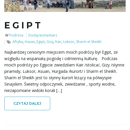
ł
E G I P T
ą
W
Podróże
Dodaj komentarz
Afryka
,
Asuan
,
Egipt
,
Gizy
,
Kair
,
Luksor
,
Sharm el Sheikh
c
Najbardziej cenionym miejscem moich podróży był Egipt, ze
względu na wspaniałą pogodę i odmienną kulturę. Podczas
moich podróży po Egipcie zwiedziłam Kair /stolica/, Gizy /słynne
piramidy, Luksor, Asuan, Hurgada /kurort/ i Sharm el Sheikh.
z
Sharm el Sheikh jest to słynny kurort leżący na półwyspie
Sinajskim. Świetny odpoczynek, zwiedzanie , sporty wodne,
niezapomiane widoki korali […]
n
CZYTAJ DALEJ
a