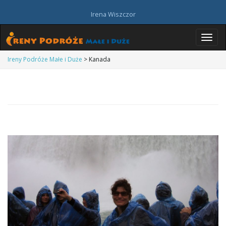
Irena Wiszczor
P
Ireny Podróże Małe i Duże
>
Kanada
r
z
e