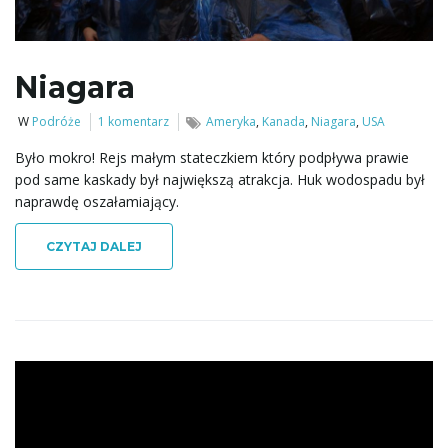
ł
Niagara
ą
W
Podróże
1 komentarz
Ameryka
,
Kanada
,
Niagara
,
USA
Było mokro! Rejs małym stateczkiem który podpływa prawie
c
pod same kaskady był największą atrakcja. Huk wodospadu był
naprawdę oszałamiający.
CZYTAJ DALEJ
z
n
a