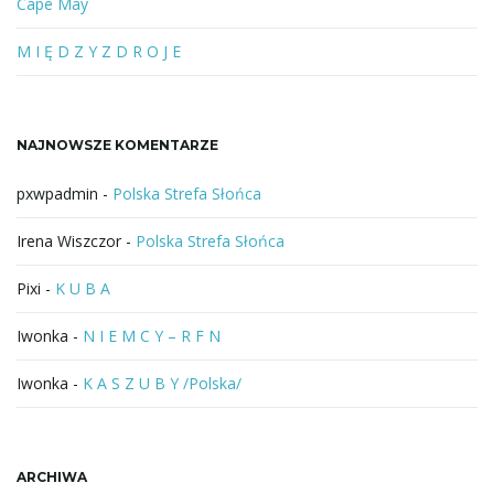
l
Cape May
u
b
M I Ę D Z Y Z D R O J E
f
r
a
NAJNOWSZE KOMENTARZE
z
a
pxwpadmin
-
Polska Strefa Słońca
Irena Wiszczor
-
Polska Strefa Słońca
Pixi
-
K U B A
Iwonka
-
N I E M C Y – R F N
Iwonka
-
K A S Z U B Y /Polska/
ARCHIWA