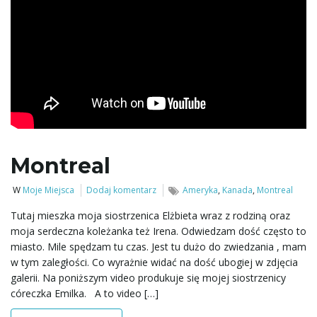
w
i
Montreal
g
W
Moje Miejsca
Dodaj komentarz
Ameryka
,
Kanada
,
Montreal
Tutaj mieszka moja siostrzenica Elżbieta wraz z rodziną oraz
a
moja serdeczna koleżanka też Irena. Odwiedzam dość często to
miasto. Mile spędzam tu czas. Jest tu dużo do zwiedzania , mam
w tym zaległości. Co wyrażnie widać na dość ubogiej w zdjęcia
galerii. Na poniższym video produkuje się mojej siostrzenicy
c
córeczka Emilka. A to video […]